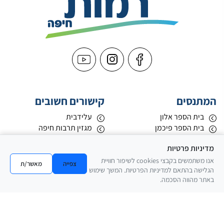
המתנסים
קישורים חשובים
בית הספר אלון
עלידבית
בית הספר פיכמן
מגזין תרבות חיפה
מתנ"ס רמות רמז
החברה למתנסים
מדיניות פרטיות
מתנ"ס רמות אלון
הצהרת נגישות
מתנ"ס רמות ספיר
הצהרת הסדרי נגישות פיזיים
אנו משתמשים בקבצי cookies לשיפור חוויית
צפייה
מאשר/ת
הגלישה בהתאם למדיניות הפרטיות. המשך שימוש
מתנ"ס רמות אשכול
באתר מהווה הסכמה.
מתנ"ס רמות בגין
חוגים