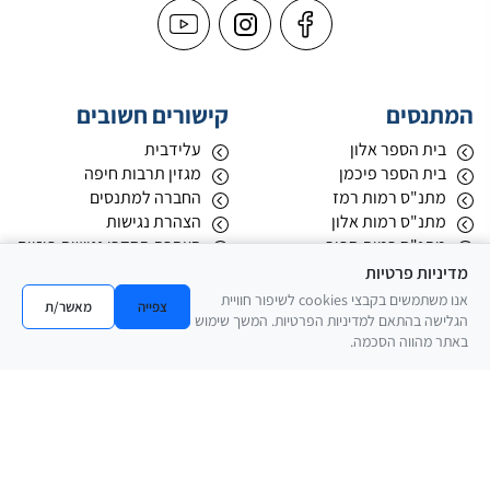
המתנסים
קישורים חשובים
בית הספר אלון
עלידבית
בית הספר פיכמן
מגזין תרבות חיפה
מתנ"ס רמות רמז
החברה למתנסים
מתנ"ס רמות אלון
הצהרת נגישות
מתנ"ס רמות ספיר
הצהרת הסדרי נגישות פיזיים
מתנ"ס רמות אשכול
מדיניות פרטיות
מתנ"ס רמות בגין
אנו משתמשים בקבצי cookies לשיפור חוויית
צפייה
מאשר/ת
הגלישה בהתאם למדיניות הפרטיות. המשך שימוש
באתר מהווה הסכמה.
חוגים
ספורט ותנועה
אומנויות לחימה
מחול ואקרובטיקה
אמנות ויצירה
מוזיקה ובמה